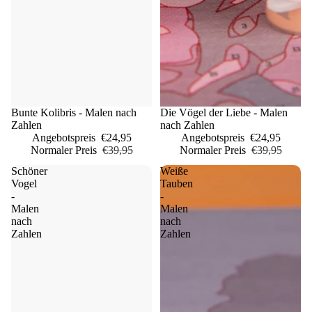
Sale
Bunte Kolibris - Malen nach
Sale
Die Vögel der Liebe - Malen
Zahlen
nach Zahlen
Angebotspreis
€24,95
Angebotspreis
€24,95
Normaler Preis
€39,95
Normaler Preis
€39,95
Schöner
Weiße
Vogel
Tauben
-
-
Malen
Malen
nach
nach
Zahlen
Zahlen