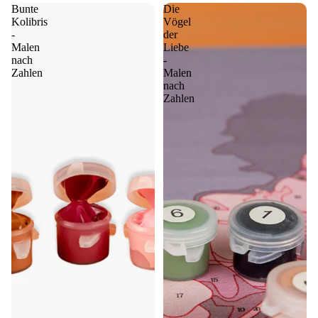
Bunte
Die
Kolibris
Vögel
-
der
Malen
Liebe
nach
-
Zahlen
Malen
nach
Zahlen