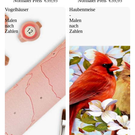
Normaler Preis
€39,95
Normaler Preis
€39,95
Vogelhäuser
Haubenmeise
-
-
Malen
Malen
nach
nach
Zahlen
Zahlen