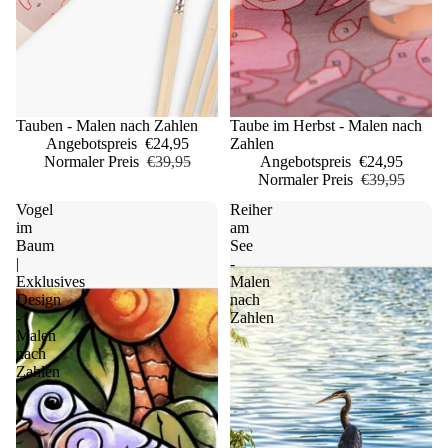
Sale
Tauben - Malen nach Zahlen
Sale
Taube im Herbst - Malen nach
Angebotspreis
€24,95
Zahlen
Normaler Preis
€39,95
Angebotspreis
€24,95
Normaler Preis
€39,95
Vogel
Reiher
im
am
Baum
See
|
-
Exklusives
Malen
Design
nach
-
Zahlen
Malen
nach
Zahlen