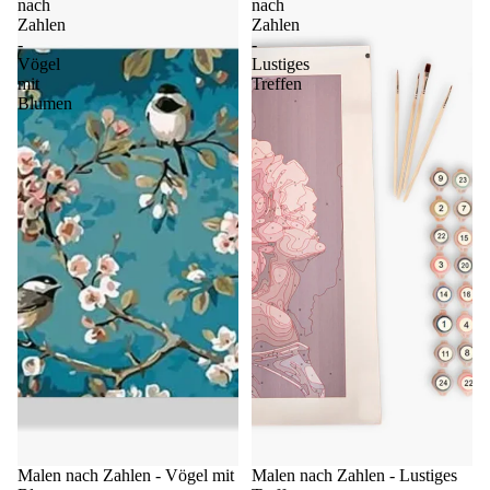
nach
nach
Zahlen
Zahlen
-
-
Vögel
Lustiges
mit
Treffen
Blumen
Malen nach Zahlen - Vögel mit
Sale
Malen nach Zahlen - Lustiges