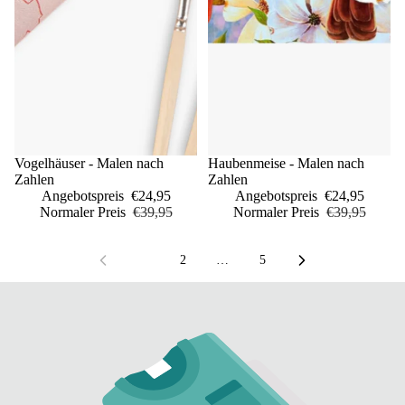
Sale
Vogelhäuser - Malen nach
Sale
Haubenmeise - Malen nach
Zahlen
Zahlen
Angebotspreis
€24,95
Angebotspreis
€24,95
Normaler Preis
€39,95
Normaler Preis
€39,95
1
2
…
5