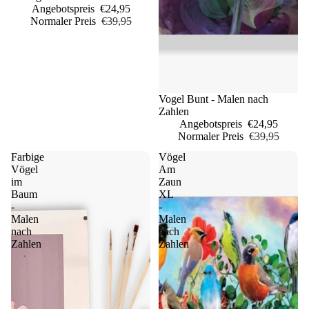
Angebotspreis
€24,95
Normaler Preis
€39,95
Sale
Vogel Bunt - Malen nach
Zahlen
Angebotspreis
€24,95
Normaler Preis
€39,95
Farbige
Vögel
Vögel
Am
im
Zaun
Baum
XL
-
-
Malen
Malen
nach
nach
Zahlen
Zahlen