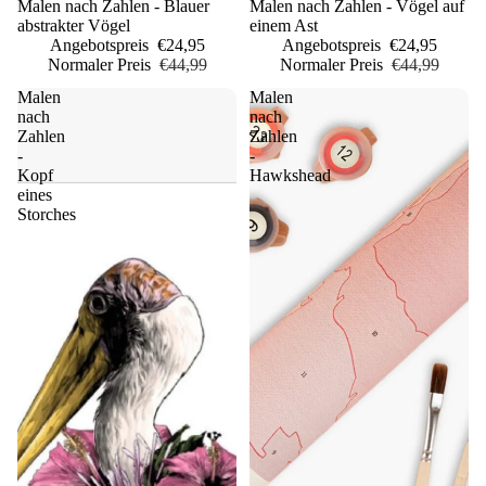
Sale
Malen nach Zahlen - Blauer
Sale
Malen nach Zahlen - Vögel auf
abstrakter Vögel
einem Ast
Angebotspreis
€24,95
Angebotspreis
€24,95
Normaler Preis
€44,99
Normaler Preis
€44,99
Malen
Malen
nach
nach
Zahlen
Zahlen
-
-
Kopf
Hawkshead
eines
Storches