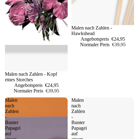
Sale
Malen nach Zahlen -
Hawkshead
Angebotspreis
€24,95
Normaler Preis
€39,95
Sale
Malen nach Zahlen - Kopf
eines Storches
Angebotspreis
€24,95
Normaler Preis
€39,95
Malen
Malen
nach
nach
Zahlen
Zahlen
-
-
Bunter
Bunter
Papagei
Papagei
auf
auf