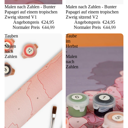
Sale
Malen nach Zahlen - Bunter
Sale
Malen nach Zahlen - Bunter
Papagei auf einem tropischen
Papagei auf einem tropischen
Zweig sitzend V1
Zweig sitzend V2
Angebotspreis
€24,95
Angebotspreis
€24,95
Normaler Preis
€44,99
Normaler Preis
€44,99
Tauben
Taube
-
im
Malen
Herbst
nach
-
Zahlen
Malen
nach
Zahlen