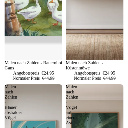
Sale
Malen nach Zahlen - Bauernhof
Sale
Malen nach Zahlen -
Gans
Küstenmöwe
Angebotspreis
€24,95
Angebotspreis
€24,95
Normaler Preis
€44,99
Normaler Preis
€44,99
Malen
Malen
nach
nach
Zahlen
Zahlen
-
-
Blauer
Vögel
abstrakter
auf
Vögel
einem
Ast