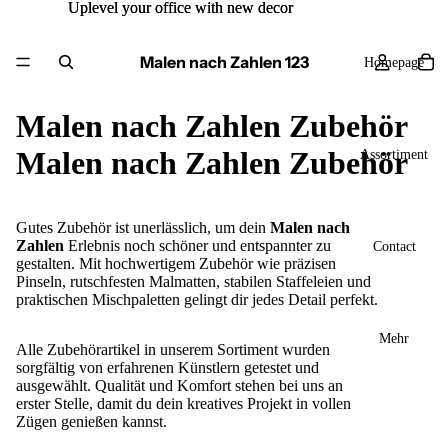
Uplevel your office with new decor
Uplevel your office with new decor
Malen nach Zahlen 123
Homepage
Malen nach Zahlen Zubehör
Malen nach Zahlen Zubehör
Assortiment
Gutes Zubehör ist unerlässlich, um dein
Malen nach
Zahlen
Erlebnis noch schöner und entspannter zu
Contact
gestalten. Mit hochwertigem Zubehör wie präzisen
Pinseln, rutschfesten Malmatten, stabilen Staffeleien und
praktischen Mischpaletten gelingt dir jedes Detail perfekt.
Mehr
Alle Zubehörartikel in unserem Sortiment wurden
sorgfältig von erfahrenen Künstlern getestet und
ausgewählt. Qualität und Komfort stehen bei uns an
erster Stelle, damit du dein kreatives Projekt in vollen
Zügen genießen kannst.