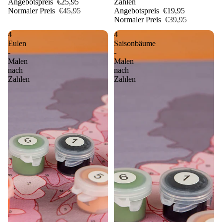
Angebotspreis
€25,95
Zahlen
Normaler Preis
€45,95
Angebotspreis
€19,95
Normaler Preis
€39,95
4
4
Eulen
Saisonbäume
-
-
Malen
Malen
nach
nach
Zahlen
Zahlen