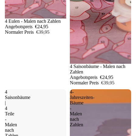
Sale
4 Eulen - Malen nach Zahlen
Angebotspreis
€24,95
Normaler Preis
€39,95
Sale
4 Saisonbäume - Malen nach
Zahlen
Angebotspreis
€24,95
Normaler Preis
€39,95
4
4-
Saisonbäume
Jahreszeiten-
|
Bäume
4
-
Teile
Malen
-
nach
Malen
Zahlen
nach
Zahlen