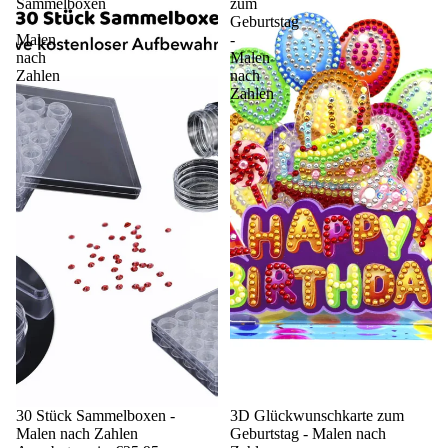
Sammelboxen
zum
-
Geburtstag
Malen
-
nach
Malen
Zahlen
nach
Zahlen
Sale
30 Stück Sammelboxen -
Sale
3D Glückwunschkarte zum
Malen nach Zahlen
Geburtstag - Malen nach