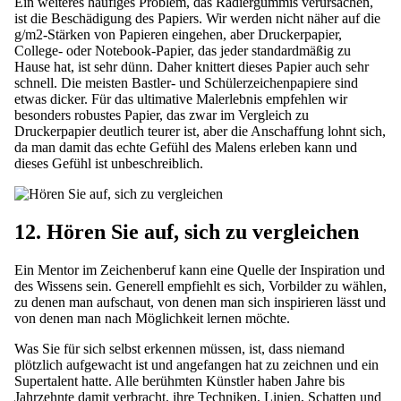
Ein weiteres häufiges Problem, das Radiergummis verursachen,
ist die Beschädigung des Papiers. Wir werden nicht näher auf die
g/m2-Stärken von Papieren eingehen, aber Druckerpapier,
College- oder Notebook-Papier, das jeder standardmäßig zu
Hause hat, ist sehr dünn. Daher knittert dieses Papier auch sehr
schnell. Die meisten Bastler- und Schülerzeichenpapiere sind
etwas dicker. Für das ultimative Malerlebnis empfehlen wir
besonders robustes Papier, das zwar im Vergleich zu
Druckerpapier deutlich teurer ist, aber die Anschaffung lohnt sich,
da man damit das echte Gefühl des Malens erleben kann und
dieses Gefühl ist unbeschreiblich.
12. Hören Sie auf, sich zu vergleichen
Ein Mentor im Zeichenberuf kann eine Quelle der Inspiration und
des Wissens sein. Generell empfiehlt es sich, Vorbilder zu wählen,
zu denen man aufschaut, von denen man sich inspirieren lässt und
von denen man nach Möglichkeit lernen möchte.
Was Sie für sich selbst erkennen müssen, ist, dass niemand
plötzlich aufgewacht ist und angefangen hat zu zeichnen und ein
Supertalent hatte. Alle berühmten Künstler haben Jahre bis
Jahrzehnte damit verbracht, ihre Techniken, Linien, Schatten und