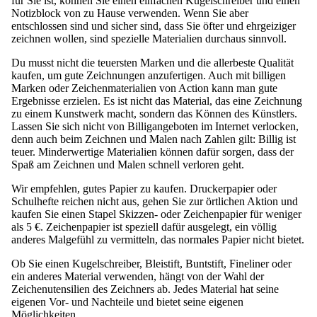
für Sie ist, können Sie einen einfachen Kugelschreiber und einen
Notizblock von zu Hause verwenden. Wenn Sie aber
entschlossen sind und sicher sind, dass Sie öfter und ehrgeiziger
zeichnen wollen, sind spezielle Materialien durchaus sinnvoll.
Du musst nicht die teuersten Marken und die allerbeste Qualität
kaufen, um gute Zeichnungen anzufertigen. Auch mit billigen
Marken oder Zeichenmaterialien von Action kann man gute
Ergebnisse erzielen. Es ist nicht das Material, das eine Zeichnung
zu einem Kunstwerk macht, sondern das Können des Künstlers.
Lassen Sie sich nicht von Billigangeboten im Internet verlocken,
denn auch beim Zeichnen und Malen nach Zahlen gilt: Billig ist
teuer. Minderwertige Materialien können dafür sorgen, dass der
Spaß am Zeichnen und Malen schnell verloren geht.
Wir empfehlen, gutes Papier zu kaufen. Druckerpapier oder
Schulhefte reichen nicht aus, gehen Sie zur örtlichen Aktion und
kaufen Sie einen Stapel Skizzen- oder Zeichenpapier für weniger
als 5 €. Zeichenpapier ist speziell dafür ausgelegt, ein völlig
anderes Malgefühl zu vermitteln, das normales Papier nicht bietet.
Ob Sie einen Kugelschreiber, Bleistift, Buntstift, Fineliner oder
ein anderes Material verwenden, hängt von der Wahl der
Zeichenutensilien des Zeichners ab. Jedes Material hat seine
eigenen Vor- und Nachteile und bietet seine eigenen
Möglichkeiten.