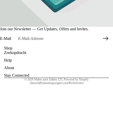
Join our Newsletter — Get Updates, Offers and Invites.
E-Mail
Shop
Zoekopdracht
Datenschutzerklärung
Help
Widerrufsrecht
AGB
About
Kontaktinformationen
Stay Connected
© 2026
Malen nach Zahlen 123
, Powered by Shopify
Geschäftsbedingungen und Richtlinien