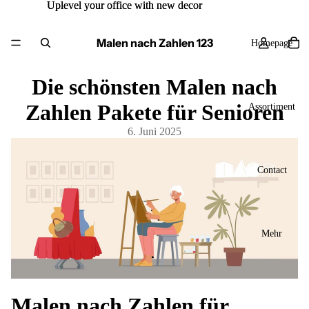
Uplevel your office with new decor
Uplevel your office with new decor
Malen nach Zahlen 123
Homepage
Die schönsten Malen nach
Zahlen Pakete für Senioren
Assortiment
6. Juni 2025
Contact
Mehr
Malen nach Zahlen für