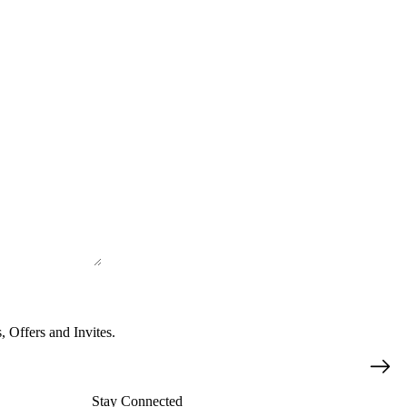
Datenschutzerklärung
 Offers and Invites.
Widerrufsrecht
AGB
Stay Connected
Kontaktinformationen