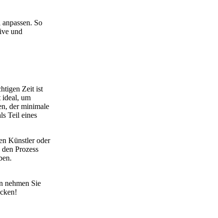
l anpassen. So
tive und
htigen Zeit ist
 ideal, um
en, der minimale
s Teil eines
en Künstler oder
, den Prozess
ben.
nn nehmen Sie
ecken!