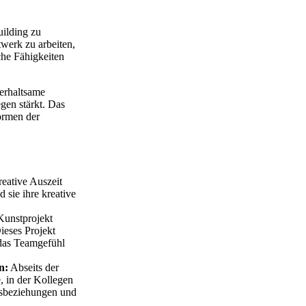
uilding zu
werk zu arbeiten,
che Fähigkeiten
terhaltsame
gen stärkt. Das
ormen der
eative Auszeit
 sie ihre kreative
Kunstprojekt
eses Projekt
 das Teamgefühl
n:
Abseits der
, in der Kollegen
tsbeziehungen und