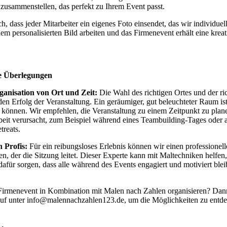
zusammenstellen, das perfekt zu Ihrem Event passt.
ch, dass jeder Mitarbeiter ein
eigenes
Foto einsendet, das wir individuel
inem
personalisierten
Bild arbeiten und das Firmenevent erhält eine krea
e Überlegungen
anisation von Ort und Zeit:
Die Wahl des richtigen Ortes und der ric
den Erfolg der Veranstaltung. Ein geräumiger, gut beleuchteter Raum ist
können. Wir empfehlen, die Veranstaltung zu einem Zeitpunkt zu plan
eit verursacht, zum Beispiel während eines Teambuilding-Tages oder al
reats.
 Profis:
Für ein reibungsloses Erlebnis können wir einen professionell
zen, der die Sitzung leitet. Dieser Experte kann mit Maltechniken helfen
dafür sorgen, dass alle während des Events engagiert und motiviert blei
Firmenevent in Kombination mit Malen nach Zahlen organisieren? Da
auf unter
info@malennachzahlen123.de
, um die Möglichkeiten zu entd