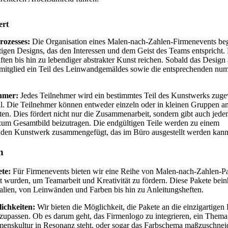
ert
rozesses:
Die Organisation eines Malen-nach-Zahlen-Firmenevents beg
igen Designs, das den Interessen und dem Geist des Teams entspricht.
ten bis hin zu lebendiger abstrakter Kunst reichen. Sobald das Design 
mmitglied ein Teil des Leinwandgemäldes sowie die entsprechenden nu
ehmer:
Jedes Teilnehmer wird ein bestimmtes Teil des Kunstwerks zuge
ll. Die Teilnehmer können entweder einzeln oder in kleinen Gruppen an
ten. Dies fördert nicht nur die Zusammenarbeit, sondern gibt auch jed
 zum Gesamtbild beizutragen. Die endgültigen Teile werden zu einem
en Kunstwerk zusammengefügt, das im Büro ausgestellt werden kann
n
te:
Für Firmenevents bieten wir eine Reihe von Malen-nach-Zahlen-Pa
lt wurden, um Teamarbeit und Kreativität zu fördern. Diese Pakete beinh
alien, von Leinwänden und Farben bis hin zu Anleitungsheften.
ichkeiten:
Wir bieten die Möglichkeit, die Pakete an die einzigartigen 
upassen. Ob es darum geht, das Firmenlogo zu integrieren, ein Thema
menskultur in Resonanz steht, oder sogar das Farbschema maßzuschnei