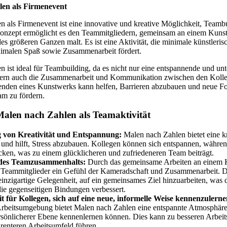
en als Firmenevent
en
als Firmenevent ist eine innovative und kreative Möglichkeit, Teamb
Konzept ermöglicht es den Teammitgliedern, gemeinsam an einem Kunst
des größeren Ganzen malt. Es ist eine Aktivität, die minimale künstleris
ximalen Spaß sowie Zusammenarbeit fördert.
en
ist ideal für Teambuilding, da es nicht nur eine entspannende und un
ondern auch die Zusammenarbeit und Kommunikation zwischen den Kolle
nden eines Kunstwerks kann helfen, Barrieren abzubauen und neue F
am zu fördern.
Malen nach Zahlen als Teamaktivität
 von Kreativität und Entspannung:
Malen nach Zahlen bietet eine kr
und hilft, Stress abzubauen. Kollegen können sich entspannen, während
cken, was zu einem glücklicheren und zufriedeneren Team beiträgt.
des Teamzusammenhalts:
Durch das gemeinsame Arbeiten an einem 
 Teammitglieder ein Gefühl der Kameradschaft und Zusammenarbeit. Di
 einzigartige Gelegenheit, auf ein gemeinsames Ziel hinzuarbeiten, was
die gegenseitigen Bindungen verbessert.
t für Kollegen, sich auf eine neue, informelle Weise kennenzulerne
Arbeitsumgebung bietet Malen nach Zahlen eine entspannte Atmosphäre
ersönlicherer Ebene kennenlernen können. Dies kann zu besseren Arbei
renteren Arbeitsumfeld führen.