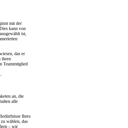
innt mit der
 Dies kann von
ausgewählt ist,
mmerierten
wiesen, das er
 ihren
em Teammitglied
.
keten an, die
alten alle
Bedürfnisse Ihres
 zu wählen, das
dern – wir