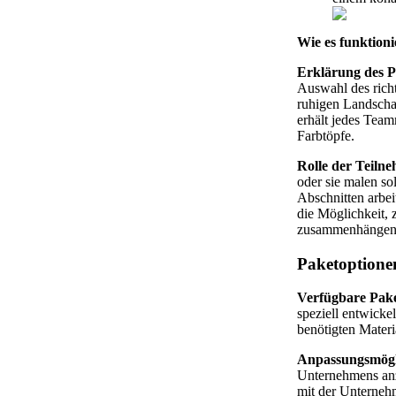
Wie es funktioni
Erklärung des P
Auswahl des richt
ruhigen Landschaf
erhält jedes Tea
Farbtöpfe.
Rolle der Teiln
oder sie malen so
Abschnitten arbei
die Möglichkeit,
zusammenhängend
Paketoptione
Verfügbare Pake
speziell entwicke
benötigten Materi
Anpassungsmögl
Unternehmens anz
mit der Unterneh