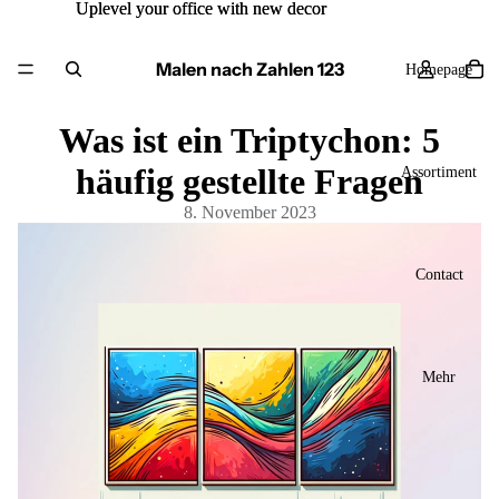
Uplevel your office with new decor
Uplevel your office with new decor
Malen nach Zahlen 123
Homepage
Was ist ein Triptychon: 5
häufig gestellte Fragen
Assortiment
8. November 2023
Contact
Mehr