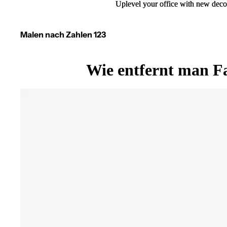
Uplevel your office with new deco
Uplevel your office with new deco
Malen nach Zahlen 123
Wie entfernt man F