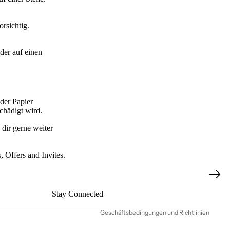
rsichtig.
der auf einen
der Papier
chädigt wird.
dir gerne weiter
Datenschutzerklärung
 Offers and Invites.
Widerrufsrecht
AGB
Stay Connected
Kontaktinformationen
Geschäftsbedingungen und Richtlinien