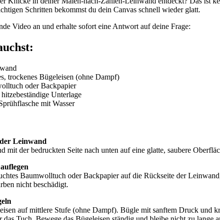
er Knicke in deiner
Malen-nach-Zahlen-Leinwand
entdeckt? Das ist k
ichtigen Schritten bekommst du dein Canvas schnell wieder glatt.
ende Video an und erhalte sofort eine Antwort auf deine Frage:
auchst:
nwand
es, trockenes Bügeleisen (ohne Dampf)
lltuch oder Backpapier
, hitzebeständige Unterlage
 Sprühflasche mit Wasser
 der Leinwand
 mit der bedruckten Seite nach unten auf eine glatte, saubere Oberfläc
 auflegen
feuchtes Baumwolltuch oder Backpapier auf die Rückseite der Leinwand
rben nicht beschädigt.
geln
eisen auf mittlere Stufe (ohne Dampf). Bügle mit sanftem Druck und k
as Tuch. Bewege das Bügeleisen ständig und bleibe nicht zu lange auf