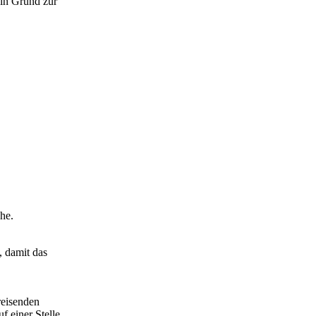
ein Grund zur
he.
, damit das
reisenden
 einer Stelle.