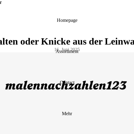
r
r
Homepage
alten oder Knicke aus der Leinw
16. Juni 2025
Assortiment
Contact
Mehr