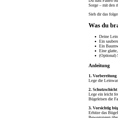
Du hast Falten od
Sorge – mit den r
Sieh dir das folg
Was du br
Deine Lei
Ein sauber
Ein Baumwo
Eine glatte
(Optional)
Anleitung
1. Vorbereitung
Lege die Leinwand
2. Schutzschicht
Lege ein leicht 
Bügeleisen die Fa
3. Vorsichtig bü
Erhitze das Bügel
Bewegungen über d