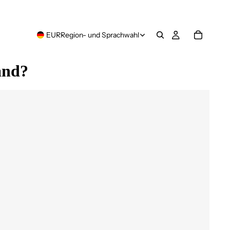
EUR
Region- und Sprachwahl
and?