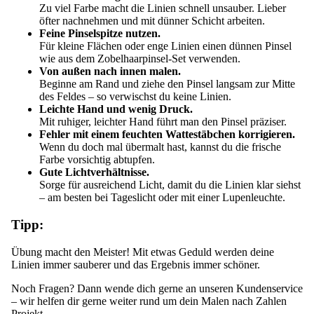
Zu viel Farbe macht die Linien schnell unsauber. Lieber
öfter nachnehmen und mit dünner Schicht arbeiten.
Feine Pinselspitze nutzen.
Für kleine Flächen oder enge Linien einen dünnen Pinsel
wie aus dem
Zobelhaarpinsel-Set
verwenden.
Von außen nach innen malen.
Beginne am Rand und ziehe den Pinsel langsam zur Mitte
des Feldes – so verwischst du keine Linien.
Leichte Hand und wenig Druck.
Mit ruhiger, leichter Hand führt man den Pinsel präziser.
Fehler mit einem feuchten Wattestäbchen korrigieren.
Wenn du doch mal übermalt hast, kannst du die frische
Farbe vorsichtig abtupfen.
Gute Lichtverhältnisse.
Sorge für ausreichend Licht, damit du die Linien klar siehst
– am besten bei Tageslicht oder mit einer
Lupenleuchte
.
Tipp:
Übung macht den Meister! Mit etwas Geduld werden deine
Linien immer sauberer und das Ergebnis immer schöner.
Noch Fragen? Dann wende dich gerne an unseren Kundenservice
– wir helfen dir gerne weiter rund um dein
Malen nach Zahlen
Projekt.