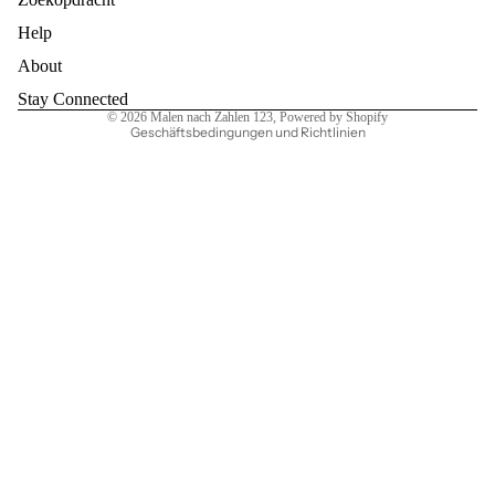
Help
Widerrufsrecht
AGB
About
Kontaktinformationen
Stay Connected
© 2026
Malen nach Zahlen 123
, Powered by Shopify
Geschäftsbedingungen und Richtlinien