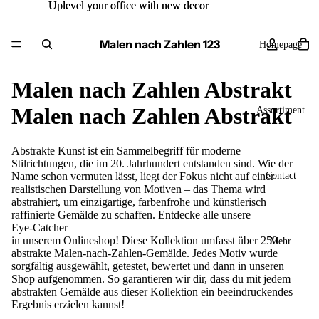
Uplevel your office with new decor
Uplevel your office with new decor
Malen nach Zahlen 123
Homepage
Malen nach Zahlen Abstrakt
Malen nach Zahlen Abstrakt
Assortiment
Abstrakte Kunst ist ein Sammelbegriff für moderne
Stilrichtungen, die im 20. Jahrhundert entstanden sind. Wie der
Contact
Name schon vermuten lässt, liegt der Fokus nicht auf einer
realistischen Darstellung von Motiven – das Thema wird
abstrahiert, um einzigartige, farbenfrohe und künstlerisch
raffinierte Gemälde zu schaffen. Entdecke alle unsere
Eye-Catcher
in unserem Onlineshop! Diese Kollektion umfasst über 250
Mehr
abstrakte Malen-nach-Zahlen-Gemälde. Jedes Motiv wurde
sorgfältig ausgewählt, getestet, bewertet und dann in unseren
Shop aufgenommen. So garantieren wir dir, dass du mit jedem
abstrakten Gemälde aus dieser Kollektion ein beeindruckendes
Ergebnis erzielen kannst!