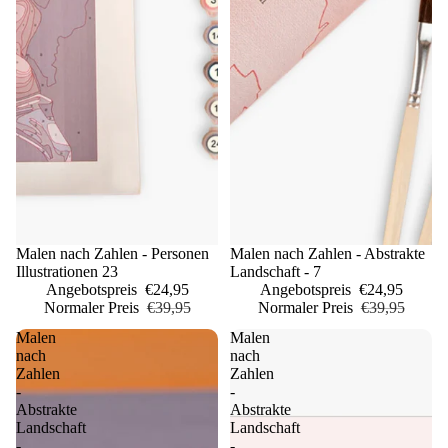
Sale
Malen nach Zahlen - Personen
Sale
Malen nach Zahlen - Abstrakte
Illustrationen 23
Landschaft - 7
Angebotspreis
€24,95
Angebotspreis
€24,95
Normaler Preis
€39,95
Normaler Preis
€39,95
Malen
Malen
nach
nach
Zahlen
Zahlen
-
-
Abstrakte
Abstrakte
Landschaft
Landschaft
-
-