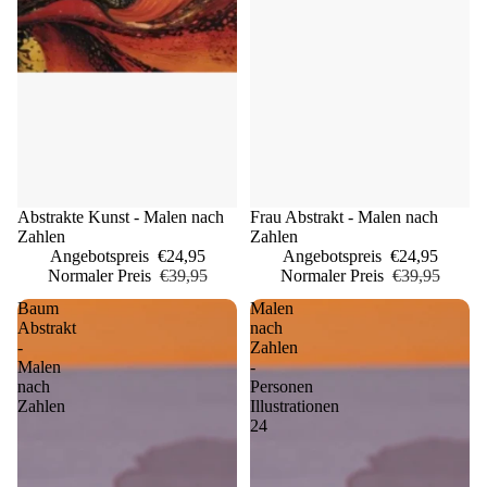
Sale
Abstrakte Kunst - Malen nach
Sale
Frau Abstrakt - Malen nach
Zahlen
Zahlen
Angebotspreis
€24,95
Angebotspreis
€24,95
Normaler Preis
€39,95
Normaler Preis
€39,95
Baum
Malen
Abstrakt
nach
-
Zahlen
Malen
-
nach
Personen
Zahlen
Illustrationen
24