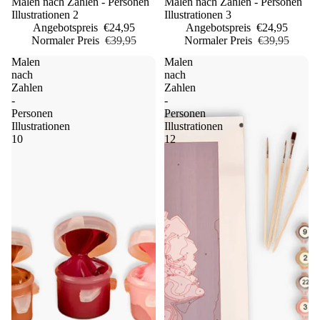
Sale
Malen nach Zahlen - Personen
Sale
Malen nach Zahlen - Personen
Illustrationen 2
Illustrationen 3
Angebotspreis
€24,95
Angebotspreis
€24,95
Normaler Preis
€39,95
Normaler Preis
€39,95
Malen
Malen
nach
nach
Zahlen
Zahlen
-
-
Personen
Personen
Illustrationen
Illustrationen
10
12