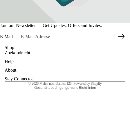
Join our Newsletter — Get Updates, Offers and Invites.
E-Mail
Shop
Zoekopdracht
Datenschutzerklärung
Help
Widerrufsrecht
AGB
About
Kontaktinformationen
Stay Connected
© 2026
Malen nach Zahlen 123
, Powered by Shopify
Geschäftsbedingungen und Richtlinien