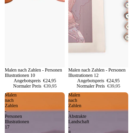
Sale
Malen nach Zahlen - Personen
Sale
Malen nach Zahlen - Personen
Illustrationen 10
Illustrationen 12
Angebotspreis
€24,95
Angebotspreis
€24,95
Normaler Preis
€39,95
Normaler Preis
€39,95
Malen
Malen
nach
nach
Zahlen
Zahlen
-
-
Personen
Abstrakte
Illustrationen
Landschaft
17
-
8