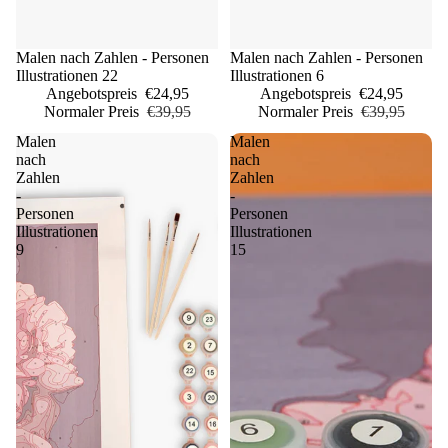
Sale
Malen nach Zahlen - Personen
Sale
Malen nach Zahlen - Personen
Illustrationen 22
Illustrationen 6
Angebotspreis
€24,95
Angebotspreis
€24,95
Normaler Preis
€39,95
Normaler Preis
€39,95
Malen
Malen
nach
nach
Zahlen
Zahlen
-
-
Personen
Personen
Illustrationen
Illustrationen
9
15