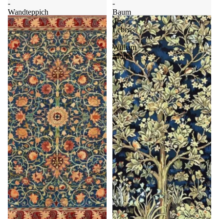
-
-
Wandteppich
Baum
des
Lebens
-
William
Morris