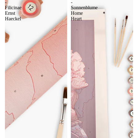
-
-
Filicinae
Sonnenblume
Ernst
Home
Haeckel
Heart