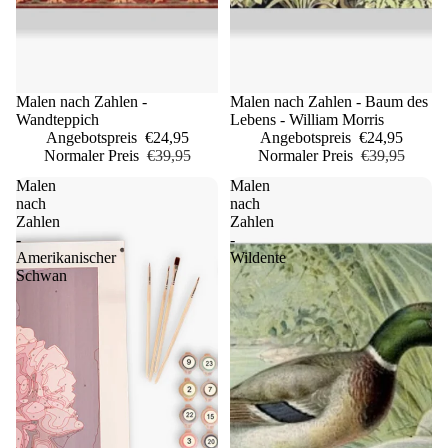
Sale
Malen nach Zahlen -
Sale
Malen nach Zahlen - Baum des
Wandteppich
Lebens - William Morris
Angebotspreis
€24,95
Angebotspreis
€24,95
Normaler Preis
€39,95
Normaler Preis
€39,95
Malen
Malen
nach
nach
Zahlen
Zahlen
-
-
Amerikanischer
Wildente
Schwan