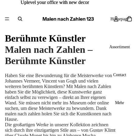
Uplevel your office with new decor
Uplevel your office with new decor
Malen nach Zahlen 123
Homepage
Berühmte Künstler
Malen nach Zahlen –
Assortiment
Berühmte Künstler
Contact
Haben Sie eine Bewunderung für die Meisterwerke von
Johannes Vermeer, Vincent van Gogh und vielen
weiteren berühmten Künstlern? Mit Malen nach Zahlen
haben Sie die Möglichkeit, diese Kunstwerke ganz
einfach selbst zu verewigen – direkt an Ihrer eigenen
Wand. Sie müssen nicht mehr ins Museum oder online
Mehr
suchen, um diese Meisterwerke zu bewundern. Dank
malen nach zahlen
holen Sie sich die Kunstikonen nach
Hause.
Die großartigen Werke in unserer Kollektion zeichnen
sich durch ihre einzigartigen Stile aus – von Gustav Klimt
über Claude Monet bis hin zu Alphonse Mucha.