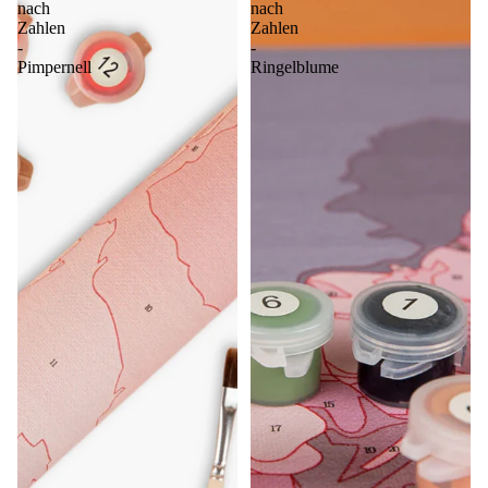
nach
nach
Zahlen
Zahlen
-
-
Pimpernell
Ringelblume