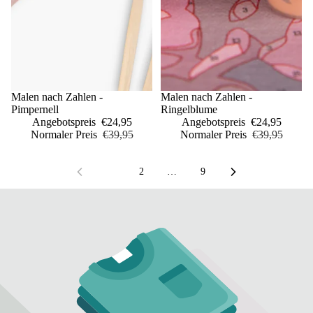
Sale
Malen nach Zahlen -
Sale
Malen nach Zahlen -
Pimpernell
Ringelblume
Angebotspreis
€24,95
Angebotspreis
€24,95
Normaler Preis
€39,95
Normaler Preis
€39,95
1
2
…
9