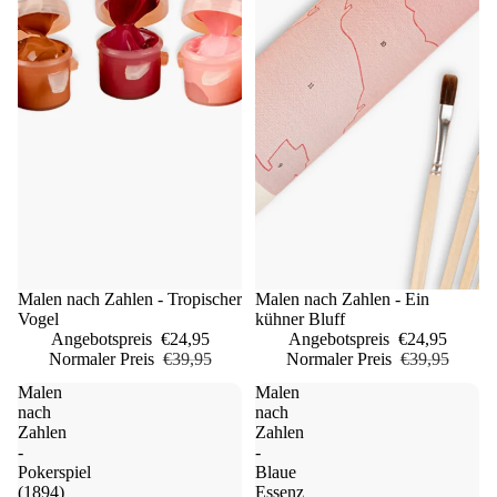
Sale
Malen nach Zahlen - Tropischer
Sale
Malen nach Zahlen - Ein
Vogel
kühner Bluff
Angebotspreis
€24,95
Angebotspreis
€24,95
Normaler Preis
€39,95
Normaler Preis
€39,95
Malen
Malen
nach
nach
Zahlen
Zahlen
-
-
Pokerspiel
Blaue
(1894)
Essenz