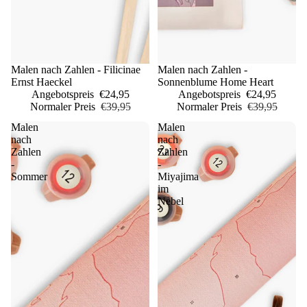
Sale
Malen nach Zahlen - Filicinae
Sale
Malen nach Zahlen -
Ernst Haeckel
Sonnenblume Home Heart
Angebotspreis
€24,95
Angebotspreis
€24,95
Normaler Preis
€39,95
Normaler Preis
€39,95
Malen
Malen
nach
nach
Zahlen
Zahlen
-
-
Sommer
Miyajima
im
Nebel