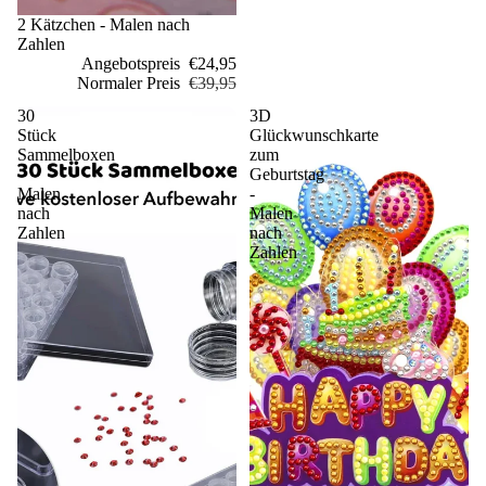
Sale
2 Kätzchen - Malen nach
Zahlen
Angebotspreis
€24,95
Normaler Preis
€39,95
30
3D
Stück
Glückwunschkarte
Sammelboxen
zum
-
Geburtstag
Malen
-
nach
Malen
Zahlen
nach
Zahlen