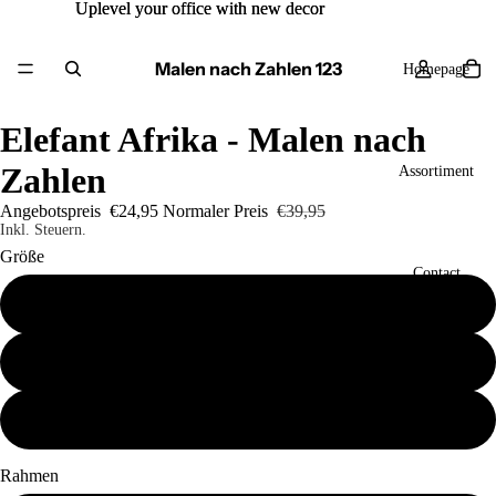
Uplevel your office with new decor
Uplevel your office with new decor
Malen nach Zahlen 123
Homepage
Elefant Afrika - Malen nach
Zahlen
Assortiment
Angebotspreis
€24,95
Normaler Preis
€39,95
Inkl. Steuern.
Größe
Contact
40x50
50x60
Mehr
60x80
Rahmen