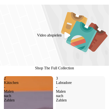
Video abspielen
Shop The Full Collection
2
3
Kätzchen
Labradore
-
-
Malen
Malen
nach
nach
Zahlen
Zahlen