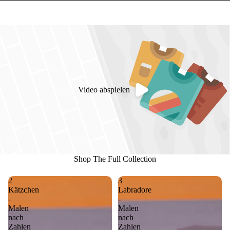
Video abspielen
Shop The Full Collection
2
3
Kätzchen
Labradore
-
-
Malen
Malen
nach
nach
Zahlen
Zahlen