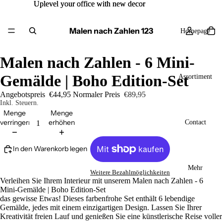
Uplevel your office with new decor
Uplevel your office with new decor
Malen nach Zahlen 123
Homepage
Malen nach Zahlen - 6 Mini-
Gemälde | Boho Edition-Set
Assortiment
Angebotspreis
€44,95
Normaler Preis
€89,95
Inkl. Steuern.
Menge
Menge
verringern
erhöhen
Contact
In den Warenkorb legen
Mehr
Weitere Bezahlmöglichkeiten
Verleihen Sie Ihrem Interieur mit unserem Malen nach Zahlen - 6
Mini-Gemälde | Boho Edition-Set
das gewisse Etwas! Dieses farbenfrohe Set enthält 6 lebendige
Gemälde, jedes mit einem einzigartigen Design. Lassen Sie Ihrer
Kreativität freien Lauf und genießen Sie eine künstlerische Reise voller