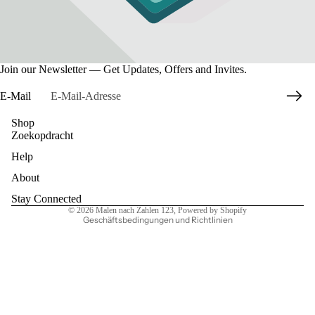
Join our Newsletter — Get Updates, Offers and Invites.
E-Mail
Shop
Zoekopdracht
Datenschutzerklärung
Help
Widerrufsrecht
AGB
About
Kontaktinformationen
Stay Connected
© 2026
Malen nach Zahlen 123
, Powered by Shopify
Geschäftsbedingungen und Richtlinien