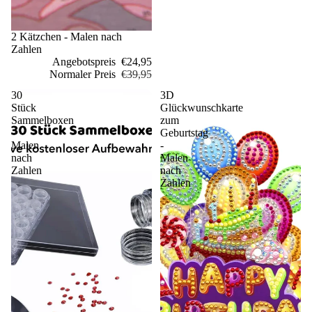
Sale
2 Kätzchen - Malen nach
Zahlen
Angebotspreis
€24,95
Normaler Preis
€39,95
30
3D
Stück
Glückwunschkarte
Sammelboxen
zum
-
Geburtstag
Malen
-
nach
Malen
Zahlen
nach
Zahlen