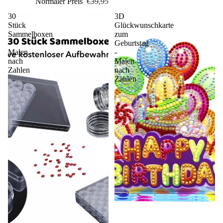
Normaler Preis
€39,95
30
3D
Stück
Glückwunschkarte
Sammelboxen
zum
-
Geburtstag
Malen
-
nach
Malen
Zahlen
nach
Zahlen