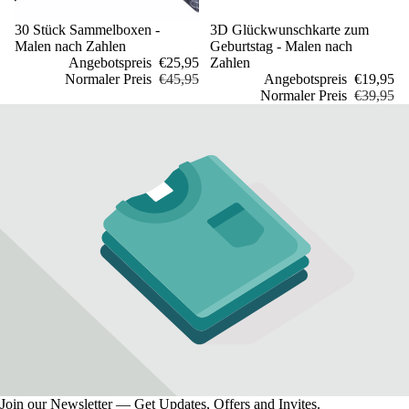
Sale
30 Stück Sammelboxen -
Sale
3D Glückwunschkarte zum
Malen nach Zahlen
Geburtstag - Malen nach
Angebotspreis
€25,95
Zahlen
Normaler Preis
€45,95
Angebotspreis
€19,95
Normaler Preis
€39,95
Join our Newsletter — Get Updates, Offers and Invites.