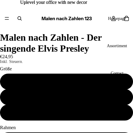
Uplevel your office with new decor
Uplevel your office with new decor
Malen nach Zahlen 123
Homepage
Malen nach Zahlen - Der
singende Elvis Presley
Assortiment
€24,95
Inkl. Steuern.
Größe
Contact
40x50
50x60
Mehr
60x80
Rahmen