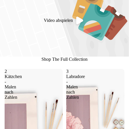
Video abspielen
Shop The Full Collection
2
3
Kätzchen
Labradore
-
-
Malen
Malen
nach
nach
Zahlen
Zahlen