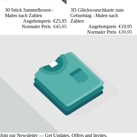
Sale
30 Stück Sammelboxen -
Sale
3D Glückwunschkarte zum
Malen nach Zahlen
Geburtstag - Malen nach
Angebotspreis
€25,95
Zahlen
Normaler Preis
€45,95
Angebotspreis
€19,95
Normaler Preis
€39,95
Join our Newsletter — Get Updates, Offers and Invites.