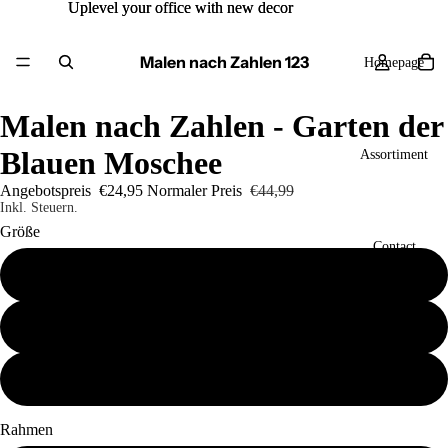
Uplevel your office with new decor
Uplevel your office with new decor
Malen nach Zahlen 123
Homepage
Malen nach Zahlen - Garten der
Blauen Moschee
Assortiment
Angebotspreis
€24,95
Normaler Preis
€44,99
Inkl. Steuern.
Größe
Contact
40x50
50x60
Mehr
60x80
Rahmen