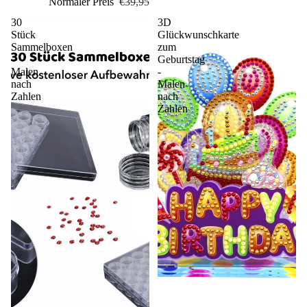
Normaler Preis
€39,95
30
3D
Stück
Glückwunschkarte
Sammelboxen
zum
-
Geburtstag
Malen
-
nach
Malen
Zahlen
nach
Zahlen