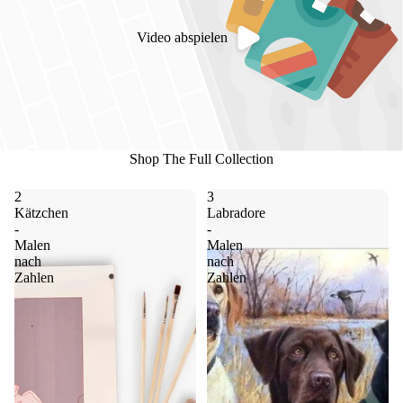
Video abspielen
Shop The Full Collection
2
3
Kätzchen
Labradore
-
-
Malen
Malen
nach
nach
Zahlen
Zahlen