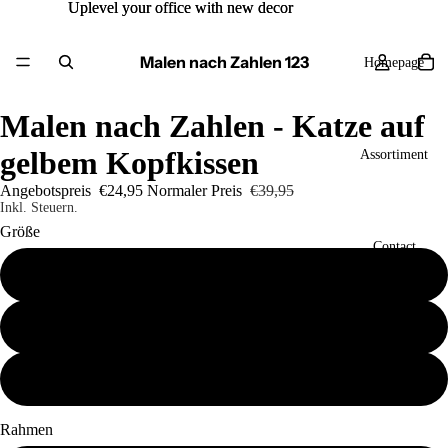
Uplevel your office with new decor
Uplevel your office with new decor
Malen nach Zahlen 123
Homepage
Malen nach Zahlen - Katze auf
gelbem Kopfkissen
Assortiment
Angebotspreis
€24,95
Normaler Preis
€39,95
Inkl. Steuern.
Größe
Contact
40x50
50x60
Mehr
60x80
Rahmen