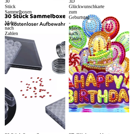
30
3D
Stück
Glückwunschkarte
Sammelboxen
zum
-
Geburtstag
Malen
-
nach
Malen
Zahlen
nach
Zahlen