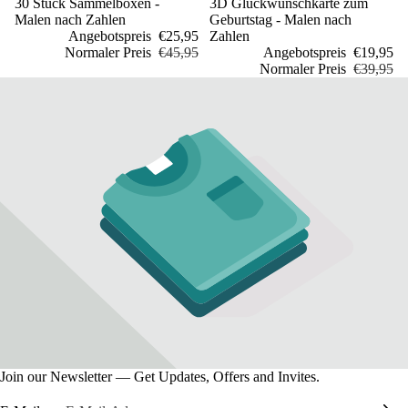
Sale
30 Stück Sammelboxen -
Sale
3D Glückwunschkarte zum
Malen nach Zahlen
Geburtstag - Malen nach
Angebotspreis
€25,95
Zahlen
Normaler Preis
€45,95
Angebotspreis
€19,95
Normaler Preis
€39,95
Join our Newsletter — Get Updates, Offers and Invites.