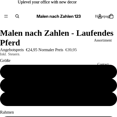
Uplevel your office with new decor
Uplevel your office with new decor
Malen nach Zahlen 123
Homepage
Malen nach Zahlen - Laufendes
Pferd
Assortiment
Angebotspreis
€24,95
Normaler Preis
€39,95
Inkl. Steuern.
Größe
Contact
40x50
50x60
Mehr
60x80
Rahmen