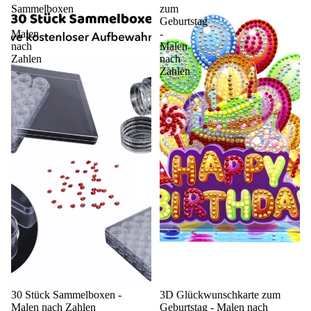
Sammelboxen
zum
-
Geburtstag
Malen
-
nach
Malen
Zahlen
nach
Zahlen
Sale
30 Stück Sammelboxen -
Sale
3D Glückwunschkarte zum
Malen nach Zahlen
Geburtstag - Malen nach