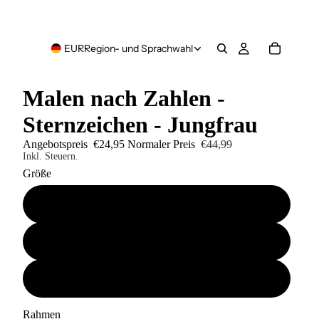
EUR
Region- und Sprachwahl
Malen nach Zahlen -
Sternzeichen - Jungfrau
Angebotspreis
€24,95
Normaler Preis
€44,99
Inkl. Steuern.
Größe
40x50
50x60
60x80
Rahmen