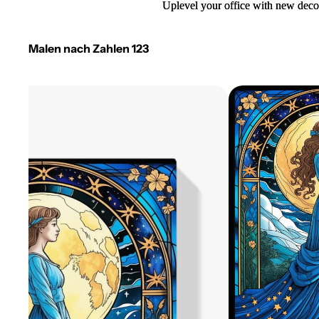
Uplevel your office with new deco
Uplevel your office with new deco
Malen nach Zahlen 123