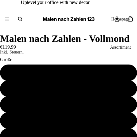
Uplevel your office with new decor
Uplevel your office with new decor
Malen nach Zahlen 123
Homepage
Malen nach Zahlen - Vollmond
€119,99
Assortiment
Inkl. Steuern.
Größe
80x120cm
Contact
60x80cm
Mehr
50x70cm
40x50cm
30x40cm