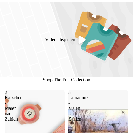
Video abspielen
Shop The Full Collection
2
3
Kätzchen
Labradore
-
-
Malen
Malen
nach
nach
Zahlen
Zahlen