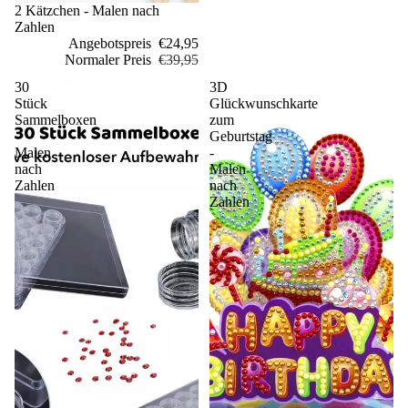
Sale
2 Kätzchen - Malen nach
Zahlen
Angebotspreis
€24,95
Normaler Preis
€39,95
30
3D
Stück
Glückwunschkarte
Sammelboxen
zum
-
Geburtstag
Malen
-
nach
Malen
Zahlen
nach
Zahlen