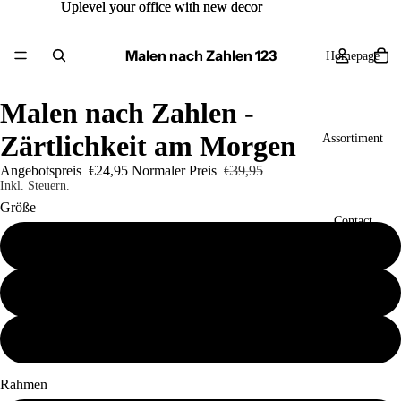
Uplevel your office with new decor
Uplevel your office with new decor
Malen nach Zahlen 123
Homepage
Malen nach Zahlen -
Zärtlichkeit am Morgen
Assortiment
Angebotspreis
€24,95
Normaler Preis
€39,95
Inkl. Steuern.
Größe
Contact
40x50
50x60
Mehr
60x80
Rahmen