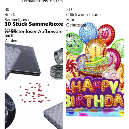
Normaler Preis
€39,95
30
3D
Stück
Glückwunschkarte
Sammelboxen
zum
-
Geburtstag
Malen
-
nach
Malen
Zahlen
nach
Zahlen