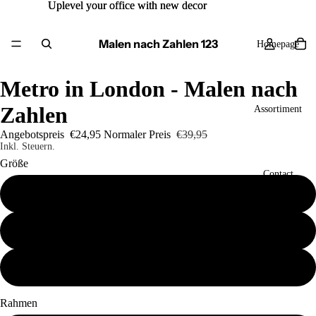
Uplevel your office with new decor
Uplevel your office with new decor
Malen nach Zahlen 123
Homepage
Metro in London - Malen nach
Zahlen
Assortiment
Angebotspreis
€24,95
Normaler Preis
€39,95
Inkl. Steuern.
Größe
Contact
40x50
50x60
Mehr
60x80
Rahmen