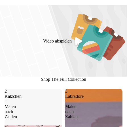
Video abspielen
Shop The Full Collection
2
3
Kätzchen
Labradore
-
-
Malen
Malen
nach
nach
Zahlen
Zahlen