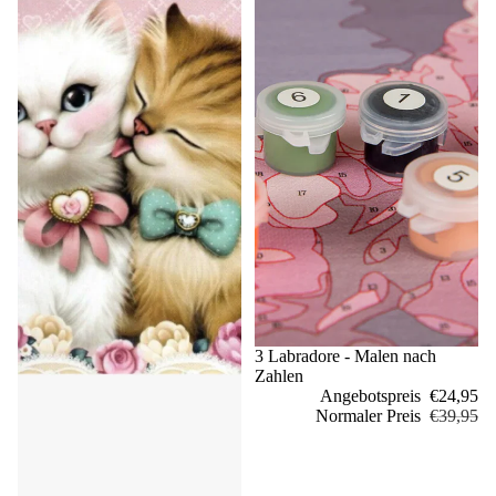
Sale
3 Labradore - Malen nach
Zahlen
Angebotspreis
€24,95
Normaler Preis
€39,95