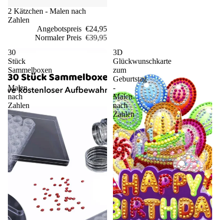
Sale
2 Kätzchen - Malen nach
Zahlen
Angebotspreis
€24,95
Normaler Preis
€39,95
30
3D
Stück
Glückwunschkarte
Sammelboxen
zum
-
Geburtstag
Malen
-
nach
Malen
Zahlen
nach
Zahlen