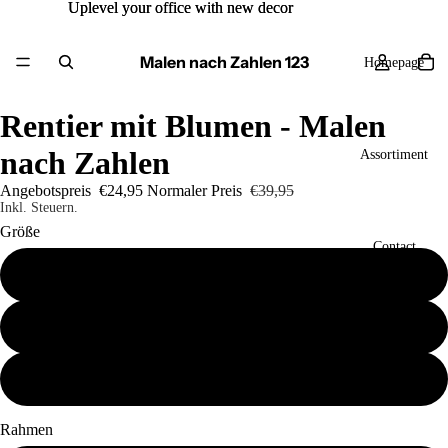
Uplevel your office with new decor
Uplevel your office with new decor
Malen nach Zahlen 123
Homepage
Rentier mit Blumen - Malen
nach Zahlen
Assortiment
Angebotspreis
€24,95
Normaler Preis
€39,95
Inkl. Steuern.
Größe
Contact
40x50
50x60
Mehr
60x80
Rahmen