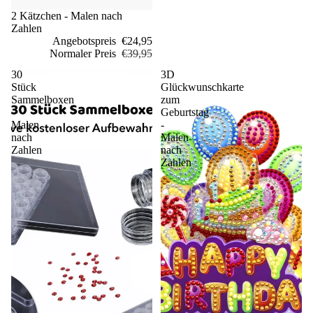
Sale
2 Kätzchen - Malen nach
Zahlen
Angebotspreis
€24,95
Normaler Preis
€39,95
30
3D
Stück
Glückwunschkarte
Sammelboxen
zum
-
Geburtstag
Malen
-
nach
Malen
Zahlen
nach
Zahlen