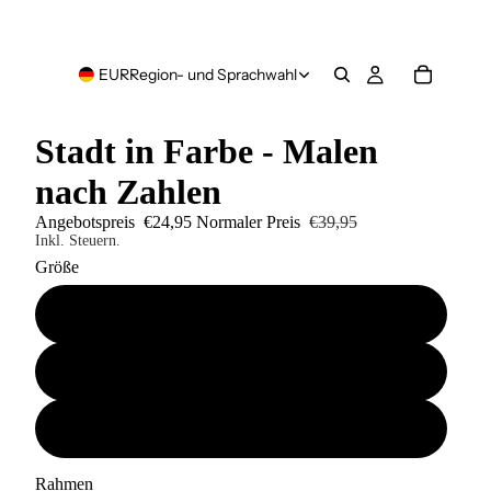
EUR
Region- und Sprachwahl
Stadt in Farbe - Malen
nach Zahlen
Angebotspreis
€24,95
Normaler Preis
€39,95
Inkl. Steuern.
Größe
40x50
50x60
60x80
Rahmen