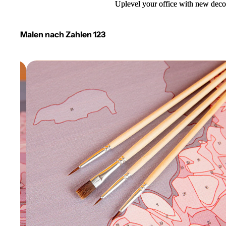
Uplevel your office with new deco
Uplevel your office with new deco
Malen nach Zahlen 123