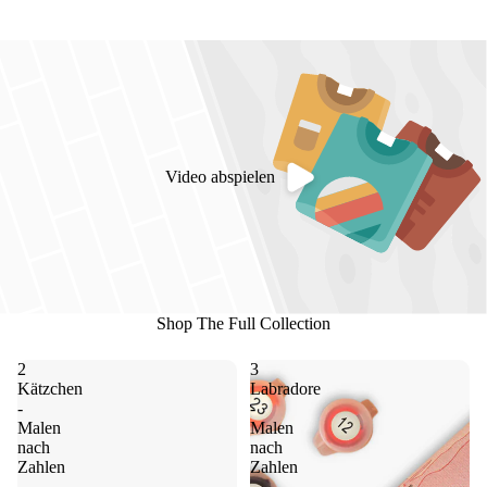
Video abspielen
Shop The Full Collection
2
3
Kätzchen
Labradore
-
-
Malen
Malen
nach
nach
Zahlen
Zahlen