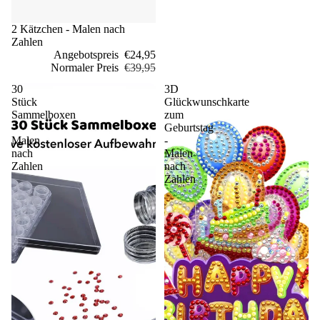
Sale
2 Kätzchen - Malen nach
Zahlen
Angebotspreis
€24,95
Normaler Preis
€39,95
30
3D
Stück
Glückwunschkarte
Sammelboxen
zum
-
Geburtstag
Malen
-
nach
Malen
Zahlen
nach
Zahlen