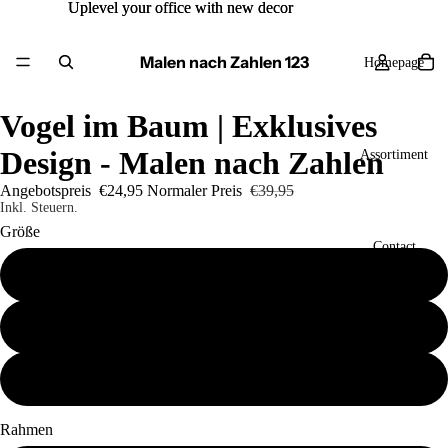
Uplevel your office with new decor
Uplevel your office with new decor
Malen nach Zahlen 123
Homepage
Vogel im Baum | Exklusives
Design - Malen nach Zahlen
Assortiment
Angebotspreis
€24,95
Normaler Preis
€39,95
Inkl. Steuern.
Größe
Contact
40x50
50x60
Mehr
60x80
Rahmen