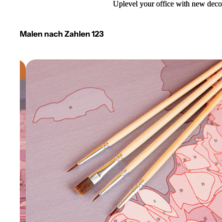
Uplevel your office with new deco
Uplevel your office with new deco
Malen nach Zahlen 123