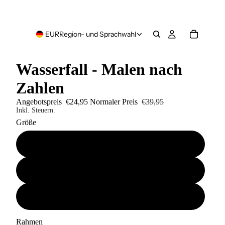
EUR
Region- und Sprachwahl
Wasserfall - Malen nach
Zahlen
Angebotspreis
€24,95
Normaler Preis
€39,95
Inkl. Steuern.
Größe
40x50
50x60
60x80
Rahmen