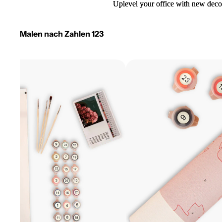
Uplevel your office with new deco
Uplevel your office with new deco
Malen nach Zahlen 123