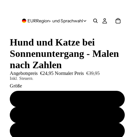
EUR
Region- und Sprachwahl
Hund und Katze bei
Sonnenuntergang - Malen
nach Zahlen
Angebotspreis
€24,95
Normaler Preis
€39,95
Inkl. Steuern.
Größe
40x50
50x60
60x80