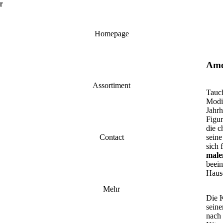
r
r
Homepage
Ame
Assortiment
Tauch
Modig
Jahrh
Figur
die c
seine
Contact
sich 
male
beei
Hause
Mehr
Die K
seine
nach 