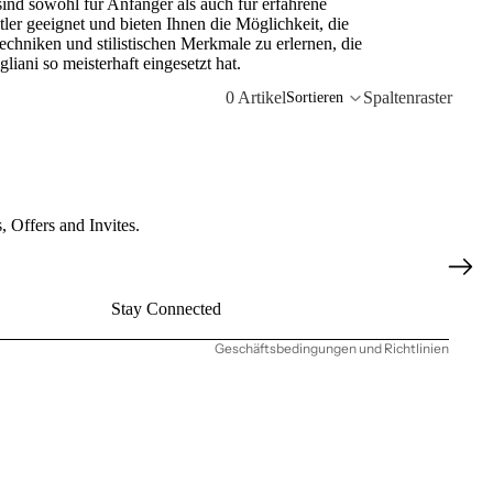
sind sowohl für Anfänger als auch für erfahrene
ler geeignet und bieten Ihnen die Möglichkeit, die
echniken und stilistischen Merkmale zu erlernen, die
liani so meisterhaft eingesetzt hat.
0 Artikel
Spaltenraster
Sortieren
Datenschutzerklärung
 Offers and Invites.
Widerrufsrecht
AGB
Stay Connected
Kontaktinformationen
Geschäftsbedingungen und Richtlinien