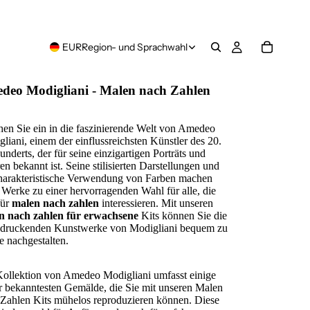
EUR
Region- und Sprachwahl
deo Modigliani - Malen nach Zahlen
en Sie ein in die faszinierende Welt von Amedeo
liani, einem der einflussreichsten Künstler des 20.
underts, der für seine einzigartigen Porträts und
en bekannt ist. Seine stilisierten Darstellungen und
harakteristische Verwendung von Farben machen
 Werke zu einer hervorragenden Wahl für alle, die
für
malen nach zahlen
interessieren. Mit unseren
n nach zahlen für erwachsene
Kits können Sie die
ndruckenden Kunstwerke von Modigliani bequem zu
 nachgestalten.
ollektion von Amedeo Modigliani umfasst einige
r bekanntesten Gemälde, die Sie mit unseren Malen
Zahlen Kits mühelos reproduzieren können. Diese