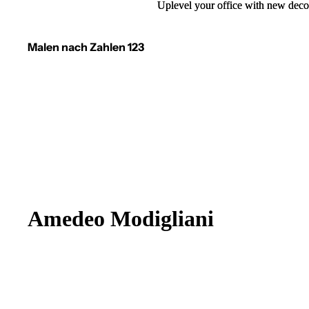
Uplevel your office with new deco
Uplevel your office with new deco
Malen nach Zahlen 123
Amedeo Modigliani