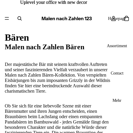
Uplevel your office with new decor
Uplevel your office with new decor
Malen nach Zahlen 123
Homepage
Bären
Malen nach Zahlen Bären
Assortiment
Der majestätische Bär mit seinem kraftvollen Auftreten
und seiner faszinierenden Vielfalt verzaubert in unserer
Contact
Malen nach Zahlen
Bären-Kollektion. Von verspielten
Eisbärjungen bis zum imposanten Grizzly in der Wildnis
finden Sie hier eine beeindruckende Auswahl dieser
charismatischen Tiere.
Mehr
Ob Sie sich für eine liebevolle Szene mit einer
Bärenmutter und ihren Jungen entscheiden, einen
Braunbären beim Lachsfang oder einen entspannten
Pandabären im Bambuswald - jedes Gemälde fängt den
besonderen Charakter und die natürliche Würde dieser
faszinierenden Tiere ein. Die warmen Brauntöne der