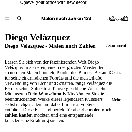
Uplevel your office with new decor
Uplevel your office with new decor
Malen nach Zahlen 123
Homepage
Diego Velázquez
Diego Velázquez - Malen nach Zahlen
Assortiment
Lassen Sie sich von der faszinierenden Welt Diego
Velázquez' inspirieren, einem der größten Meister der
spanischen Malerei und ein Pionier des Barock. Bekannt
Contact
für seine eindringlichen Porträts und die meisterhafte
Verwendung von Licht und Schatten, fängt Velázquez die
Essenz seiner Subjekte auf unvergleichliche Weise ein.
Mit unseren
Dein Wunschmotiv
Kits können Sie die
beeindruckenden Werke dieses legendären Künstlers
Mehr
selbst nachgestalten und dabei Ihre kreative Seite
entfalten. Diese Kits sind perfekt für alle, die
malen nach
zahlen kaufen
möchten und eine entspannende
künstlerische Erfahrung suchen.