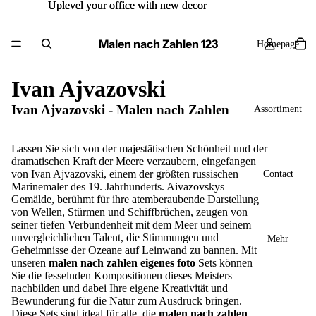
Uplevel your office with new decor
Uplevel your office with new decor
Malen nach Zahlen 123
Homepage
Ivan Ajvazovski
Ivan Ajvazovski - Malen nach Zahlen
Assortiment
Lassen Sie sich von der majestätischen Schönheit und der
dramatischen Kraft der Meere verzaubern, eingefangen
von Ivan Ajvazovski, einem der größten russischen
Contact
Marinemaler des 19. Jahrhunderts. Aivazovskys
Gemälde, berühmt für ihre atemberaubende Darstellung
von Wellen, Stürmen und Schiffbrüchen, zeugen von
seiner tiefen Verbundenheit mit dem Meer und seinem
unvergleichlichen Talent, die Stimmungen und
Mehr
Geheimnisse der Ozeane auf Leinwand zu bannen. Mit
unseren
malen nach zahlen eigenes foto
Sets können
Sie die fesselnden Kompositionen dieses Meisters
nachbilden und dabei Ihre eigene Kreativität und
Bewunderung für die Natur zum Ausdruck bringen.
Diese Sets sind ideal für alle, die
malen nach zahlen