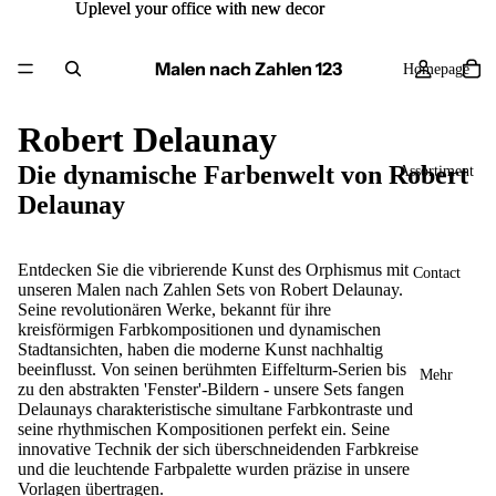
Uplevel your office with new decor
Uplevel your office with new decor
Malen nach Zahlen 123
Homepage
Robert Delaunay
Die dynamische Farbenwelt von Robert
Assortiment
Delaunay
Entdecken Sie die vibrierende Kunst des Orphismus mit
Contact
unseren
Malen nach Zahlen
Sets von Robert Delaunay.
Seine revolutionären Werke, bekannt für ihre
kreisförmigen Farbkompositionen und dynamischen
Stadtansichten, haben die moderne Kunst nachhaltig
beeinflusst. Von seinen berühmten Eiffelturm-Serien bis
Mehr
zu den abstrakten 'Fenster'-Bildern - unsere Sets fangen
Delaunays charakteristische simultane Farbkontraste und
seine rhythmischen Kompositionen perfekt ein. Seine
innovative Technik der sich überschneidenden Farbkreise
und die leuchtende Farbpalette wurden präzise in unsere
Vorlagen übertragen.