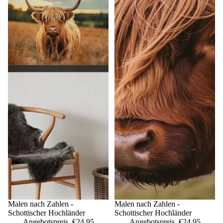
Sale
Malen nach Zahlen -
Sale
Malen nach Zahlen -
Schottischer Hochländer
Schottischer Hochländer
Angebotspreis
€24,95
Angebotspreis
€24,95