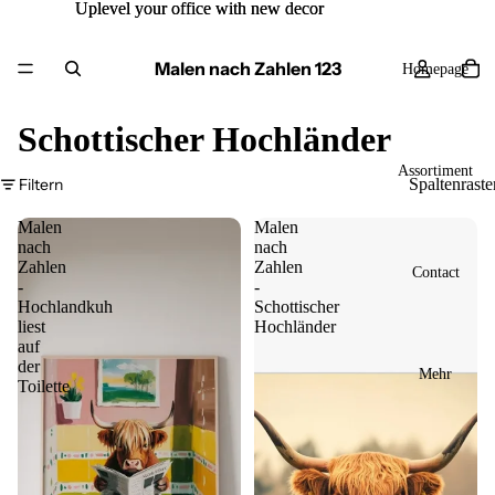
Uplevel your office with new decor
Uplevel your office with new decor
Malen nach Zahlen 123
Homepage
Schottischer Hochländer
Assortiment
Filtern
Spaltenraste
Malen
Malen
nach
nach
Zahlen
Zahlen
Contact
-
-
Hochlandkuh
Schottischer
liest
Hochländer
auf
der
Mehr
Toilette