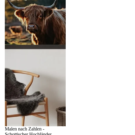
Sale
Malen nach Zahlen -
Schottischer Hochländer