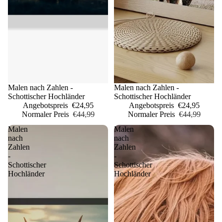
Sale
Malen nach Zahlen -
Sale
Malen nach Zahlen -
Schottischer Hochländer
Schottischer Hochländer
Angebotspreis
€24,95
Angebotspreis
€24,95
Normaler Preis
€44,99
Normaler Preis
€44,99
Malen
Malen
nach
nach
Zahlen
Zahlen
-
-
Schottischer
Schottischer
Hochländer
Hochländer