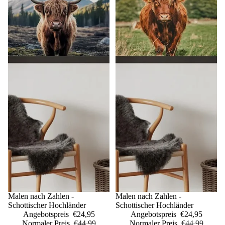
Sale
Malen nach Zahlen -
Sale
Malen nach Zahlen -
Schottischer Hochländer
Schottischer Hochländer
Angebotspreis
€24,95
Angebotspreis
€24,95
Normaler Preis
€44,99
Normaler Preis
€44,99