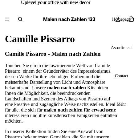
Uplevel your office with new decor
Uplevel your office with new decor
Malen nach Zahlen 123
Homepage
Camille Pissarro
Assortiment
Camille Pissarro - Malen nach Zahlen
Tauchen Sie ein in die faszinierende Welt von Camille
Pissarro, einem der Gründerväter des Impressionismus,
Contact
dessen Werke für ihre lebendigen Farben und die
meisterhafte Darstellung von Licht und Atmosphäre
bekannt sind. Unsere
malen nach zahlen
Kits bieten
Ihnen die Möglichkeit, die beeindruckenden
Landschaften und Szenen des Alltags von Pissarro auf
eine kreative und zugängliche Weise nachzustellen. Ideal
Mehr
für alle, die sich für
malen nach zahlen für erwachsene
interessieren und ihre künstlerischen Fähigkeiten entfalten
möchten.
In unserer Kollektion finden Sie eine Auswahl von
Pissarros bekanntesten Gemälden, die Sie mit unseren