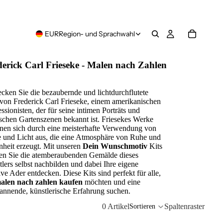
EUR
Region- und Sprachwahl
erick Carl Frieseke - Malen nach Zahlen
cken Sie die bezaubernde und lichtdurchflutete
von Frederick Carl Frieseke, einem amerikanischen
ssionisten, der für seine intimen Porträts und
ischen Gartenszenen bekannt ist. Friesekes Werke
nen sich durch eine meisterhafte Verwendung von
 und Licht aus, die eine Atmosphäre von Ruhe und
heit erzeugt. Mit unseren
Dein Wunschmotiv
Kits
en Sie die atemberaubenden Gemälde dieses
lers selbst nachbilden und dabei Ihre eigene
ive Ader entdecken. Diese Kits sind perfekt für alle,
alen nach zahlen kaufen
möchten und eine
annende, künstlerische Erfahrung suchen.
0 Artikel
Spaltenraster
Sortieren