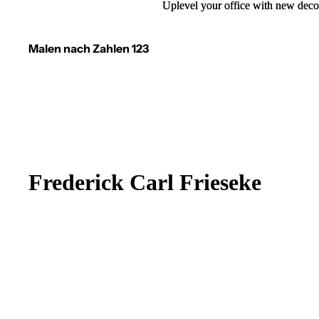
Uplevel your office with new deco
Uplevel your office with new deco
Malen nach Zahlen 123
Frederick Carl Frieseke