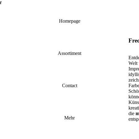
r
r
Homepage
Fred
Assortiment
Entde
Welt 
Impre
idyll
zeich
Farbe
Contact
Schön
könn
Künst
kreat
die
m
Mehr
entsp