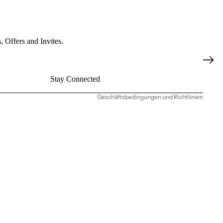
Datenschutzerklärung
 Offers and Invites.
Widerrufsrecht
AGB
Stay Connected
Kontaktinformationen
Geschäftsbedingungen und Richtlinien